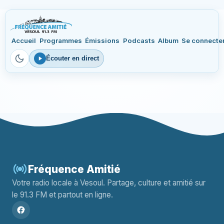
Accueil
Programmes
Émissions
Podcasts
Album
Se connecte
Écouter en direct
Fréquence Amitié
Votre radio locale à Vesoul. Partage, culture et amitié sur
le 91.3 FM et partout en ligne.