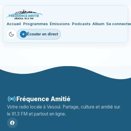
Accueil
Programmes
Émissions
Podcasts
Album
Se connecte
Écouter en direct
Fréquence Amitié
Votre radio locale à Vesoul. Partage, culture et amitié sur
le 91.3 FM et partout en ligne.