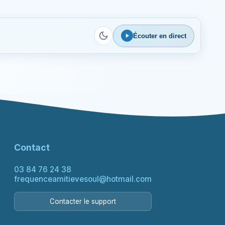
Écouter en direct
Contact
03 84 76 24 38
frequenceamitievesoul@hotmail.com
Contacter le support