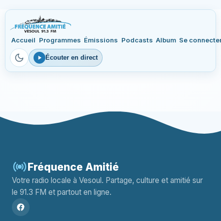
Accueil
Programmes
Émissions
Podcasts
Album
Se connecte
Écouter en direct
Fréquence Amitié
Votre radio locale à Vesoul. Partage, culture et amitié sur
le 91.3 FM et partout en ligne.