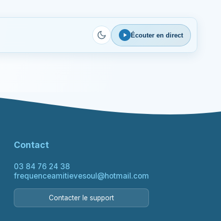
Écouter en direct
Contact
03 84 76 24 38
frequenceamitievesoul@hotmail.com
Contacter le support