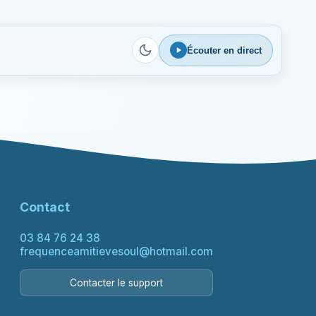
Écouter en direct
Contact
03 84 76 24 38
frequenceamitievesoul@hotmail.com
Contacter le support