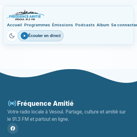
Accueil
Programmes
Émissions
Podcasts
Album
Se connecte
Écouter en direct
Fréquence Amitié
Votre radio locale à Vesoul. Partage, culture et amitié sur
le 91.3 FM et partout en ligne.