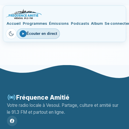
Accueil
Programmes
Émissions
Podcasts
Album
Se connecte
Écouter en direct
Fréquence Amitié
Votre radio locale à Vesoul. Partage, culture et amitié sur
le 91.3 FM et partout en ligne.