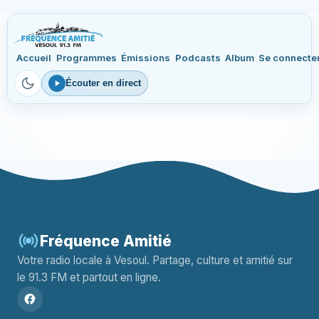
Accueil
Programmes
Émissions
Podcasts
Album
Se connecte
Écouter en direct
Fréquence Amitié
Votre radio locale à Vesoul. Partage, culture et amitié sur
le 91.3 FM et partout en ligne.